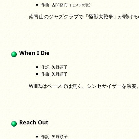
作曲: 古関裕而（
）
モスラの歌
南青山のジャズクラブで「怪獣大戦争」が聴ける
When I Die
作詞: 矢野顕子
作曲: 矢野顕子
Will氏はベースでは無く、シンセサイザーを演
Reach Out
作詞: 矢野顕子