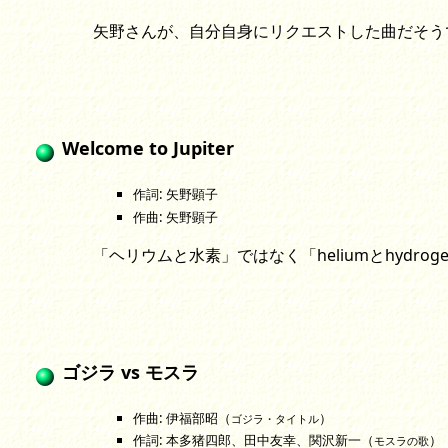
矢野さんが、自分自身にリクエストした曲だそう
Welcome to Jupiter
作詞: 矢野顕子
作曲: 矢野顕子
「ヘリウムと水素」ではなく「heliumとhydr
ゴジラ vs モスラ
作曲: 伊福部昭（
）
ゴジラ・タイトル
作詞: 本多猪四郎、田中友幸、関沢新一（
）
モスラの歌