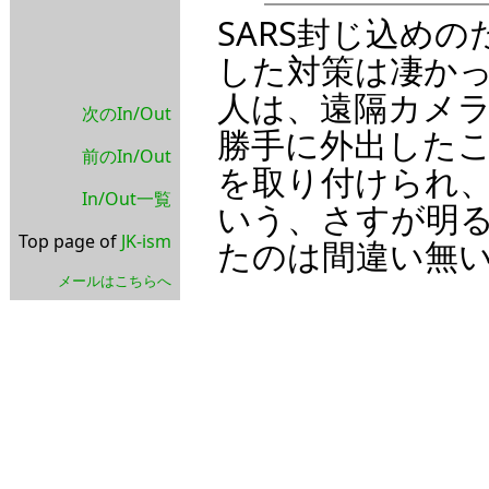
SARS封じ込め
した対策は凄か
人は、遠隔カメ
次のIn/Out
勝手に外出した
前のIn/Out
を取り付けられ
In/Out一覧
いう、さすが明
Top page of
JK-ism
たのは間違い無
メールはこちらへ