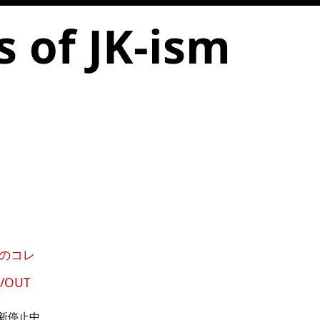
s of JK-ism
のコレ
N/OUT
新停止中