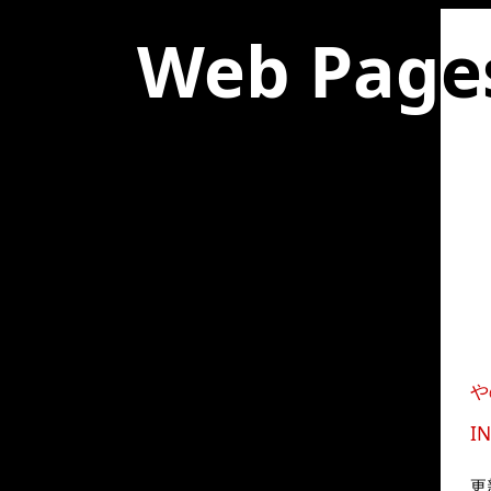
Web Pag
e
や
I
更