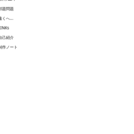
邦題問題
遠くへ...
LINKs
自己紹介
制作ノート