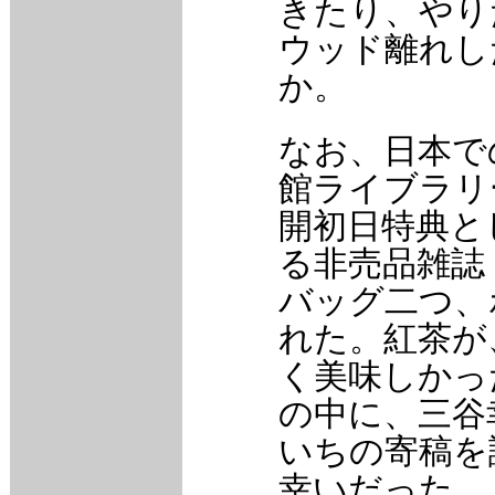
きたり、やり
ウッド離れし
か。
なお、日本で
館ライブラリ
開初日特典と
る非売品雑誌「
バッグ二つ、
れた。紅茶が
く美味しかっ
の中に、三谷
いちの寄稿を
幸いだった。