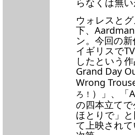
らなくは無い
ウォレスとグル
下、Aardm
ン。今回の新
イギリスでT
したという作
Grand Day O
Wrong Trous
）」、「A C
ろ！
の四本立てで
ほとりで」と
て上映されて