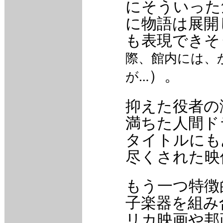
にそういった
に物語は展開
も表現できそ
際、館内には、
）。
が…
抑えた役者の
満ちた人間ド
タイトルにも
尽くされた映
もう一つ特徴
子楽器を組み
リカ映画や邦